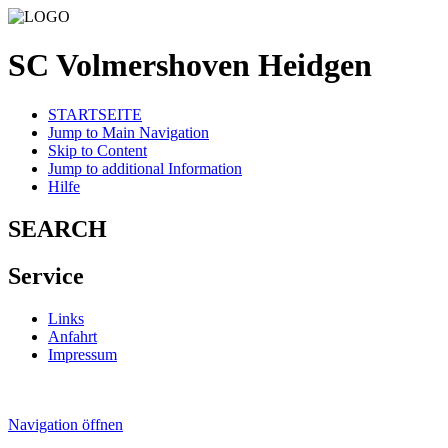
SC Volmershoven Heidgen
STARTSEITE
Jump to Main Navigation
Skip to Content
Jump to additional Information
Hilfe
SEARCH
Service
Links
Anfahrt
Impressum
Navigation öffnen