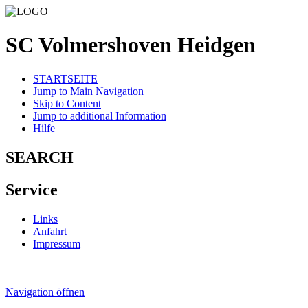
SC Volmershoven Heidgen
STARTSEITE
Jump to Main Navigation
Skip to Content
Jump to additional Information
Hilfe
SEARCH
Service
Links
Anfahrt
Impressum
Navigation öffnen