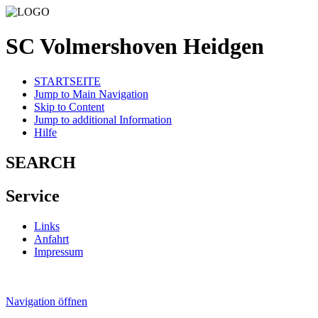
SC Volmershoven Heidgen
STARTSEITE
Jump to Main Navigation
Skip to Content
Jump to additional Information
Hilfe
SEARCH
Service
Links
Anfahrt
Impressum
Navigation öffnen