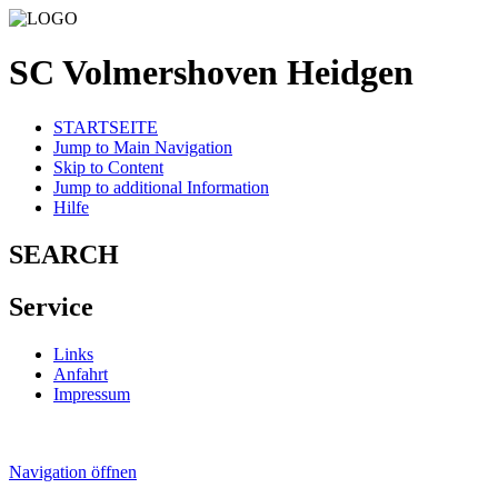
SC Volmershoven Heidgen
STARTSEITE
Jump to Main Navigation
Skip to Content
Jump to additional Information
Hilfe
SEARCH
Service
Links
Anfahrt
Impressum
Navigation öffnen