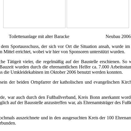
Toilettenanlage mit alter Baracke Neubau 2006
dem Sportausschuss, der sich vor Ort die Situation ansah, wurde i
 Mittel errichtet, wobei wir hier von Sponsoren unterstützt wurden.
e Tätigeit vieler, die regelmäßig auf der Baustelle erschienen. So
 Bauzeit wurden durch die ehrenamtlichen Helfer ca. 7.000 Arbeitsst
dass die Umkleidekabinen im Oktober 2006 benutzt werden konnten.
in der beiden Ortspfarrer der katholischen und evangelischen Kirc
rde, war auch durch den Fußballverband, Kreis Bonn anerkannt worden, 
ch auf der Bausstelle anzustreffen war, als Ehrenamtsträger des Fuß
ochmals auszeichnete und in den ausgesuchten Kreis der 100 Ehrenamt
erbunden.